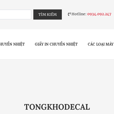
Hotline:
0934.092.247
TÌM KIẾM
HUYỂN NHIỆT
GIẤY IN CHUYỂN NHIỆT
CÁC LOẠI MÁY
TONGKHODECAL