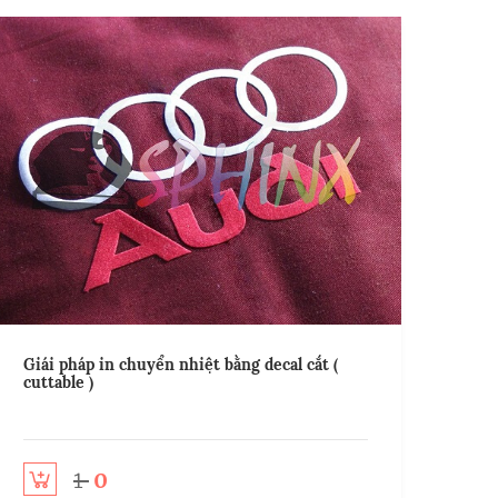
Giái pháp in chuyển nhiệt bằng decal cắt (
cuttable )
1
0
o cart