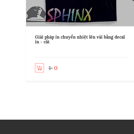
Giải pháp in chuyển nhiệt lên vải bằng decal
in - cắt
1
0
Add to cart