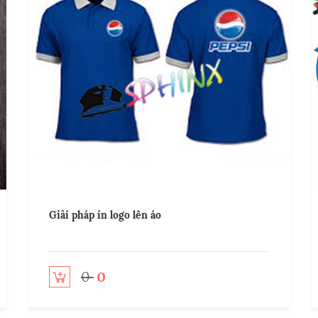
Giải pháp in logo lên áo
0
0
Add to cart
Add t