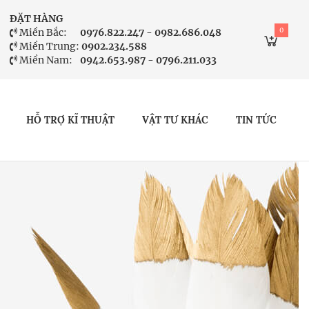
ĐẶT HÀNG
0
Miền Bắc:
0976.822.247 - 0982.686.048
Miền Trung:
0902.234.588
Miền Nam:
0942.653.987 - 0796.211.033
HỖ TRỢ KĨ THUẬT
VẬT TƯ KHÁC
TIN TỨC