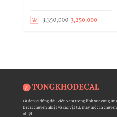
3,350,000
3,250,000
Add to cart
TONGKHODECAL
Là đơn vị đứng đầu Việt Nam trong lĩnh vực cung ứn
Decal chuyển nhiệt và các vật tư, máy móc in chuyển
nhiệt.