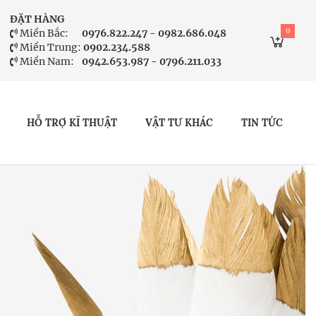
ĐẶT HÀNG
0
Miền Bắc:
0976.822.247 - 0982.686.048
Miền Trung:
0902.234.588
Miền Nam:
0942.653.987 - 0796.211.033
HỖ TRỢ KĨ THUẬT
VẬT TƯ KHÁC
TIN TỨC