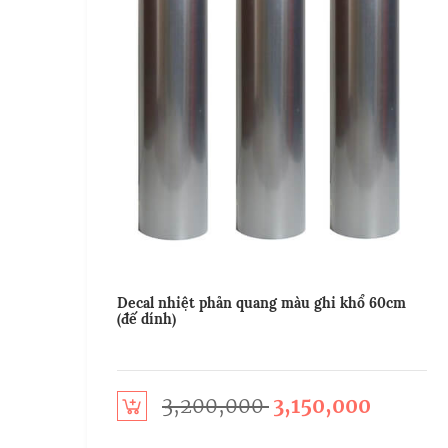
Decal nhiệt phản quang màu ghi khổ 60cm
(đế dính)
3,200,000
3,150,000
Add to cart