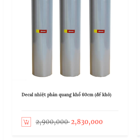
Decal nhiệt phản quang khổ 60cm (đế khô)
2,900,000
2,830,000
Add to cart
Add t