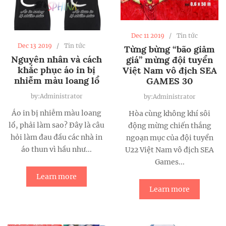
Dec 11 2019
Tin tức
Dec 13 2019
Tin tức
Từng bừng “bão giảm
Nguyên nhân và cách
giá” mừng đội tuyển
khắc phục áo in bị
Việt Nam vô địch SEA
nhiễm màu loang lổ
GAMES 30
by:Administrator
by:Administrator
Áo in bị nhiễm màu loang
Hòa cùng không khí sôi
lổ, phải làm sao? Đây là câu
động mừng chiến thắng
hỏi làm đau đầu các nhà in
ngoạn mục của đội tuyển
áo thun vì hầu như...
U22 Việt Nam vô địch SEA
Games...
Learn more
Learn more