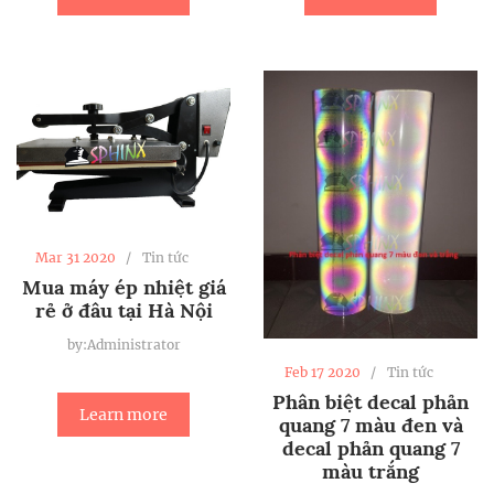
Mar 31 2020
Tin tức
Mua máy ép nhiệt giá
rẻ ở đâu tại Hà Nội
by:Administrator
Feb 17 2020
Tin tức
Phân biệt decal phản
Learn more
quang 7 màu đen và
decal phản quang 7
màu trắng