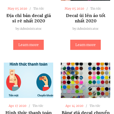
May 05 2020
Tin tức
May 05 2020
Tin tức
Địa chỉ bán decal giá
Decal ủi lên áo tốt
sỉ rẻ nhất 2020
nhất 2020
by:Administrator
by:Administrator
Learn more
Learn more
Apr 17 2020
Tin tức
Apr 14 2020
Tin tức
Hình thức thanh toán
Bảng giá decal chuyển