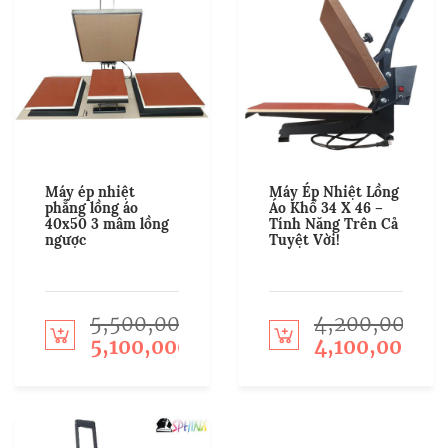
Máy ép nhiệt
Máy Ép Nhiệt Lồng
phẳng lồng áo
Áo Khổ 34 X 46 –
40x50 3 mâm lồng
Tính Năng Trên Cả
ngược
Tuyệt Vời!
5,500,000
4,200,000
Add to cart
Add to cart
5,100,000
4,100,000