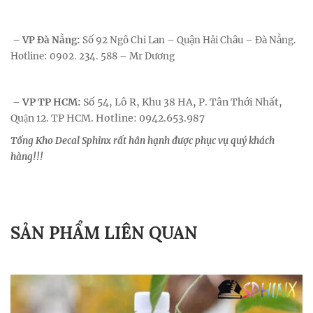
– VP Đà Nẵng:
Số 92 Ngô Chi Lan – Quận Hải Châu – Đà Nẵng.
Hotline: 0902. 234. 588 – Mr Dương
VP TP HCM:
Số 54, Lô R, Khu 38 HA, P. Tân Thới Nhất,
–
Quận 12. TP HCM.
Hotline:
0942.653.987
Tổng Kho Decal Sphinx rất hân hạnh được phục vụ quý khách
hàng!!!
SẢN PHẨM LIÊN QUAN