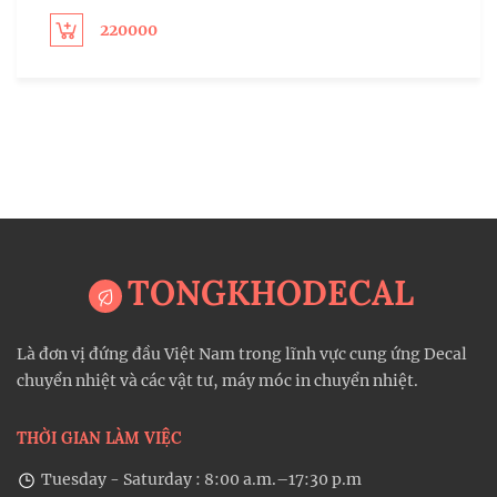
220000
ect options
Sel
TONGKHODECAL
Là đơn vị đứng đầu Việt Nam trong lĩnh vực cung ứng Decal
chuyển nhiệt và các vật tư, máy móc in chuyển nhiệt.
THỜI GIAN LÀM VIỆC
Tuesday - Saturday : 8:00 a.m.–17:30 p.m