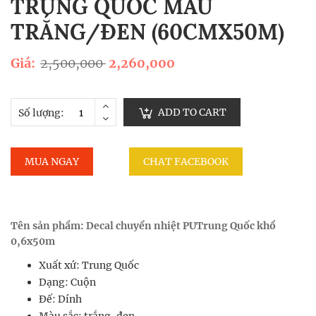
TRUNG QUỐC MÀU
TRẮNG/ĐEN (60CMX50M)
Giá:
2,500,000
2,260,000
ADD TO CART
Số lượng:
MUA NGAY
CHAT FACEBOOK
Tên sản phẩm: Decal chuyển nhiệt PUTrung Quốc khổ
0,6x50m
Xuất xứ: Trung Quốc
Dạng: Cuộn
Đế: Dính
Màu sắc: trắng, đen