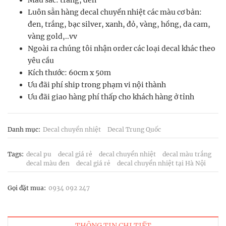
Luôn sẵn hàng decal chuyển nhiệt các màu cơ bản:
đen, trắng, bạc silver, xanh, đỏ, vàng, hồng, da cam,
vàng gold,..vv
Ngoài ra chúng tôi nhận order các loại decal khác theo
yêu cầu
Kích thước: 60cm x 50m
Ưu đãi phí ship trong phạm vi nội thành
Ưu đãi giao hàng phí thấp cho khách hàng ở tỉnh
Danh mục:
Decal chuyển nhiệt
Decal Trung Quốc
Tags:
decal pu
decal giá rẻ
decal chuyển nhiệt
decal màu trắng
decal màu đen
decal giá rẻ
decal chuyển nhiệt tại Hà Nội
Gọi đặt mua:
0934 092 247
THÔNG TIN CHI TIẾT