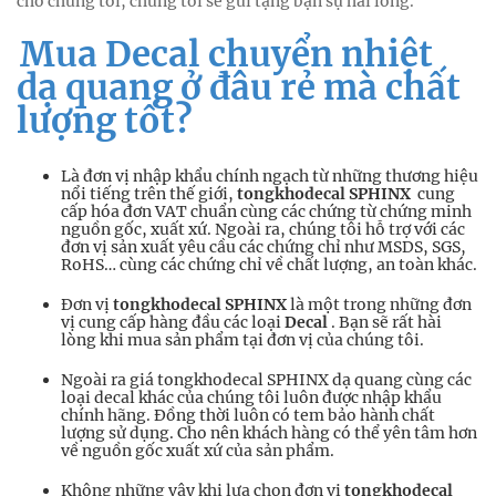
cho chúng tôi, chúng tôi sẽ gửi tặng bạn sự hài lòng.
Mua Decal chuyển nhiệt
dạ quang ở đâu rẻ mà chất
lượng tốt?
Là đơn vị nhập khẩu chính ngạch từ những thương hiệu
nổi tiếng trên thế giới,
tongkhodecal
SPHINX
cung
cấp hóa đơn VAT chuẩn cùng các chứng từ chứng minh
nguồn gốc, xuất xứ. Ngoài ra, chúng tôi hỗ trợ với các
đơn vị sản xuất yêu cầu các chứng chỉ như MSDS, SGS,
RoHS… cùng các chứng chỉ về chất lượng, an toàn khác.
Đơn vị
tongkhodecal
SPHINX
là một trong những đơn
vị cung cấp hàng đầu các loại
Decal
. Bạn sẽ rất hài
lòng khi mua sản phẩm tại đơn vị của chúng tôi.
Ngoài ra giá tongkhodecal SPHINX dạ quang cùng các
loại decal khác của chúng tôi luôn được nhập khẩu
chính hãng. Đồng thời luôn có tem bảo hành chất
lượng sử dụng. Cho nên khách hàng có thể yên tâm hơn
về nguồn gốc xuất xứ của sản phẩm.
Không những vậy khi lựa chọn đơn vị
tongkhodecal