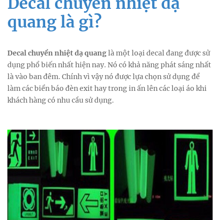
Decal chuyển nhiệt dạ
quang
là gì?
Decal chuyển nhiệt dạ quang
là một loại decal đang được sử
dụng phổ biến nhất hiện nay. Nó có khả năng phát sáng nhất
là vào ban đêm. Chính vì vậy nó được lựa chọn sử dụng để
làm các biển báo đèn exit hay trong in ấn lên các loại áo khi
khách hàng có nhu cầu sử dụng.