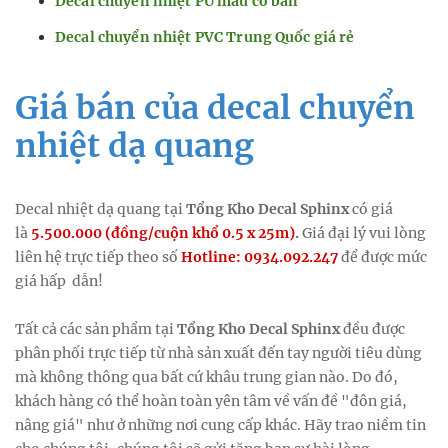
Decal chuyển nhiệt PU màu cơ bản
Decal chuyển nhiệt PVC Trung Quốc giá rẻ
Giá bán của decal chuyển
nhiệt dạ quang
Decal nhiệt dạ quang tại
Tổng Kho Decal Sphinx
có giá
là
5.500.000 (đồng/cuộn khổ 0.5 x 25m)
.
Giá đại lý vui lòng
liên hệ trực tiếp theo số
Hotline: 0934.092.247
để được mức
giá hấp dẫn!
Tất cả các sản phẩm tại
Tổng Kho Decal Sphinx
đều được
phân phối trực tiếp từ nhà sản xuất đến tay người tiêu dùng
mà không thông qua bất cứ khâu trung gian nào. Do đó,
khách hàng có thể hoàn toàn yên tâm về vấn đề "đôn giá,
nâng giá" như ở những nơi cung cấp khác. Hãy trao niềm tin