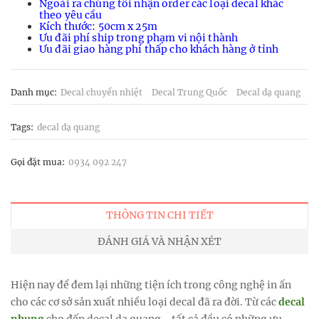
Ngoài ra chúng tôi nhận order các loại decal khác
theo yêu cầu
Kích thước: 50cm x 25m
Ưu đãi phí ship trong phạm vi nội thành
Ưu đãi giao hàng phí thấp cho khách hàng ở tỉnh
Danh mục:
Decal chuyển nhiệt
Decal Trung Quốc
Decal dạ quang
Tags:
decal dạ quang
Gọi đặt mua:
0934 092 247
THÔNG TIN CHI TIẾT
ĐÁNH GIÁ VÀ NHẬN XÉT
Hiện nay để đem lại những tiện ích trong công nghệ in ấn
cho các cơ sở sản xuất nhiều loại decal đã ra đời. Từ các
decal
nhung
cho đến decal dạ quang... tất cả đều có những ưu