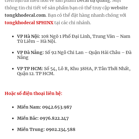
trên bạn đã hiểu hơn về sản phẩm
Decal dạ quang
. Mọi
thông tin chi tiết về sản phẩm bạn có thể truy cập
website
tongkhodecal.com
. Bạn có thể đặt hàng nhanh chóng với
tongkhodecal
SPHINX
tại các chi nhánh.
VP Hà Nội:
108 Ngõ 1 Phố Đại Linh, Trung Văn – Nam
Từ Liêm – Hà Nội.
VP Đà Nẵng:
Số 92 Ngô Chi Lan – Quận Hải Châu – Đà
Nẵng
VP TP HCM:
Số 54, Lô R, Khu 38HA, P.Tân Thới Nhất,
Quận 12. TP HCM.
Hoặc số điện thoại liên hệ:
Miền Nam: 0942.653.987
Miền Bắc: 0976.822.247
Miền Trung: 0902.234.588