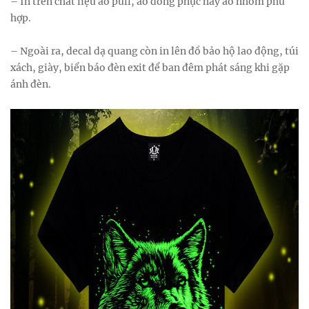
– In trên chất liệu áo pull, áo đồng phục hay áo nhóm phù
hợp.
– Ngoài ra, decal dạ quang còn in lên đồ bảo hộ lao động, túi
xách, giày, biển báo đèn exit để ban đêm phát sáng khi gặp
ánh đèn.