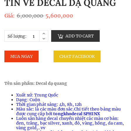
TIN VỀ DECAL DẠ QUANG
Giá:
6,000,000
5,600,000
ADD TO CART
Số lượng:
MUA NGAY
CHAT FACEBOOK
Tên sản phẩm: Decal dạ quang
Xuất xứ: Trung Quốc
Dạng: Cuộn
Thời gian phát sáng: 4h, 8h, 12h
Màu sắc: là các màu đơn sắc.
Chi tiết theo bảng màu
được cung cấp bới
tongkhodecal SPHINX
Luôn sẵn hàng decal chuyển nhiệt các màu cơ bản:
đen, trắng, bạc silver, xanh, đỏ, vàng, hồng, da cam,
vàng gold,..vv