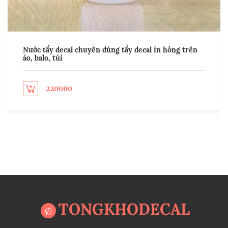
Nước tẩy decal chuyên dùng tẩy decal in hỏng trên
áo, balo, túi
220000
ect options
Sel
TONGKHODECAL