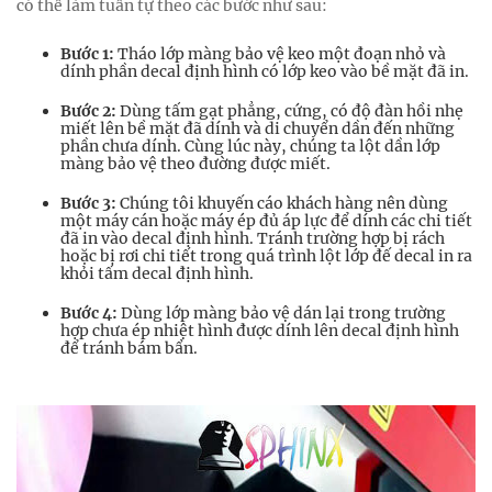
có thể làm tuần tự theo các bước như sau:
Bước 1:
Tháo lớp màng bảo vệ keo một đoạn nhỏ và
dính phần decal định hình có lớp keo vào bề mặt đã in.
Bước 2:
Dùng tấm gạt phẳng, cứng, có độ đàn hồi nhẹ
miết lên bề mặt đã dính và di chuyển dần đến những
phần chưa dính. Cùng lúc này, chúng ta lột dần lớp
màng bảo vệ theo đường được miết.
Bước 3:
Chúng tôi khuyến cáo khách hàng nên dùng
một máy cán hoặc máy ép đủ áp lực để dính các chi tiết
đã in vào decal định hình. Tránh trường hợp bị rách
hoặc bị rơi chi tiết trong quá trình lột lớp đế decal in ra
khỏi tấm decal định hình.
Bước 4:
Dùng lớp màng bảo vệ dán lại trong trường
hợp chưa ép nhiệt hình được dính lên decal định hình
để tránh bám bẩn.