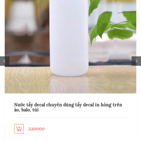
Nước tẩy decal chuyên dùng tẩy decal in hỏng trên
áo, balo, túi
220000
ect options
Sel