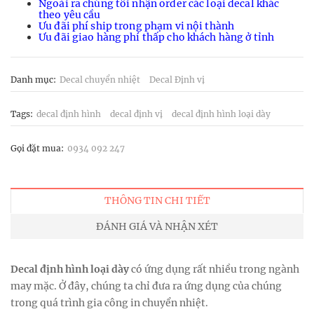
Ngoài ra chúng tôi nhận order các loại decal khác
theo yêu cầu
Ưu đãi phí ship trong phạm vi nội thành
Ưu đãi giao hàng phí thấp cho khách hàng ở tỉnh
Danh mục:
Decal chuyển nhiệt
Decal Định vị
Tags:
decal định hình
decal định vị
decal định hình loại dày
Gọi đặt mua:
0934 092 247
THÔNG TIN CHI TIẾT
ĐÁNH GIÁ VÀ NHẬN XÉT
Decal định hình loại dày
có ứng dụng rất nhiều trong ngành
may mặc. Ở đây, chúng ta chỉ đưa ra ứng dụng của chúng
trong quá trình gia công in chuyển nhiệt.