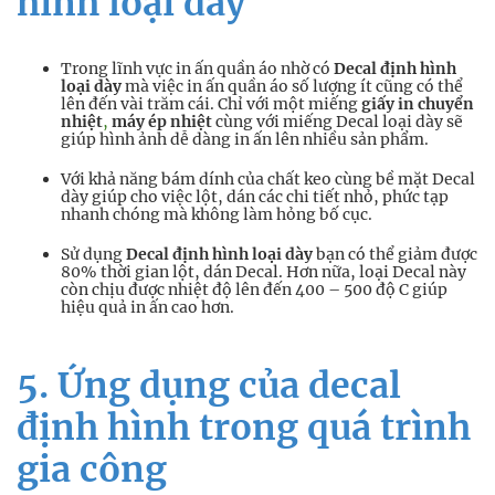
hình loại dày
Trong lĩnh vực in ấn quần áo nhờ có
Decal định hình
loại dày
mà việc in ấn quần áo số lượng ít cũng có thể
lên đến vài trăm cái. Chỉ với một miếng
giấy in chuyển
nhiệt
,
máy ép nhiệt
cùng với miếng Decal loại dày sẽ
giúp hình ảnh dễ dàng in ấn lên nhiều sản phẩm.
Với khả năng bám dính của chất keo cùng bề mặt Decal
dày giúp cho việc lột, dán các chi tiết nhỏ, phức tạp
nhanh chóng mà không làm hỏng bố cục.
Sử dụng
Decal định hình loại dày
bạn có thể giảm được
80% thời gian lột, dán Decal. Hơn nữa, loại Decal này
còn chịu được nhiệt độ lên đến 400 – 500 độ C giúp
hiệu quả in ấn cao hơn.
5. Ứng dụng của decal
định hình trong quá trình
gia công