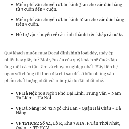
Miễn phí vận chuyển ở bán kính 3km cho các đơn hàng
từ 3 cuộn đến 5 cuộn.
Miễn phí vận chuyển ở bán kính 10km cho các đơn hàng
trên 5 cuộn.
Hỗ trợ vận chuyển về các tỉnh thành trên khắp cả nước.
Quý khách muốn mua
Decal định hình loại dày
, máy ép
nhiệt hay giấy in? Mọi yêu cầu của quý khách sẽ được đáp
ứng một cách tận tâm và chuyên nghiệp nhất. Hãy liên hệ
ngay với chúng tôi theo địa chỉ sau để sở hữu những sản
phẩm chất lượng nhất với mức giá ưu đãi nhất nhé.
VP Hà Nội:
108 Ngõ 1 Phố Đại Linh, Trung Văn – Nam
Từ Liêm – Hà Nội.
VP Đà Nẵng:
Số 92 Ngô Chi Lan - Quận Hải Châu - Đà
Nẵng
VP TPHCM:
Số 54, Lô R, Khu 38HA, P.Tân Thới Nhất,
Quận 12. TP HCM