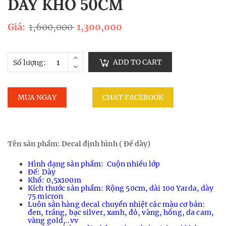
DÀY KHỔ 50CM
Giá:
1,600,000
1,300,000
ADD TO CART
Số lượng:
MUA NGAY
CHAT FACEBOOK
Tên sản phẩm: Decal định hình ( Đế dày)
Hình dạng sản phẩm: Cuộn nhiều lớp
Đế: Dày
Khổ: 0,5x100m
Kích thước sản phẩm: Rộng 50cm, dài 100 Yarda, dày
75 micron
Luôn sẵn hàng decal chuyển nhiệt các màu cơ bản:
đen, trắng, bạc silver, xanh, đỏ, vàng, hồng, da cam,
vàng gold,..vv