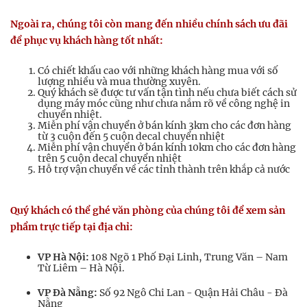
Ngoài ra, chúng tôi còn mang đến nhiều chính sách ưu đãi
để phục vụ khách hàng tốt nhất:
Có chiết khấu cao với những khách hàng mua với số
lượng nhiều và mua thường xuyên.
Quý khách sẽ được tư vấn tận tình nếu chưa biết cách sử
dụng máy móc cũng như chưa nắm rõ về công nghệ in
chuyển nhiệt.
Miễn phí vận chuyển ở bán kính 3km cho các đơn hàng
từ 3 cuộn đến 5 cuộn decal chuyển nhiệt
Miễn phí vận chuyển ở bán kính 10km cho các đơn hàng
trên 5 cuộn decal chuyển nhiệt
Hỗ trợ vận chuyển về các tỉnh thành trên khắp cả nước
Quý khách có thể ghé văn phòng của chúng tôi để xem sản
phẩm trực tiếp tại địa chỉ:
VP Hà Nội:
108 Ngõ 1 Phố Đại Linh, Trung Văn – Nam
Từ Liêm – Hà Nội.
VP Đà Nẵng:
Số 92 Ngô Chi Lan - Quận Hải Châu - Đà
Nẵng