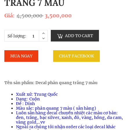
TRẮNG 7 MÀU
Giá:
4,500,000
3,500,000
ADD TO CART
Số lượng:
MUA NGAY
CHAT FACEBOOK
Tên sản phẩm: Decal phản quang trắng 7 màu
Xuất xứ: Trung Quốc
Dạng: Cuộn
Đế : Dính
Màu sắc: phản quang 7 màu ( sẵn hàng)
Luôn sẵn hàng decal chuyển nhiệt các màu cơ bản:
đen, trắng, bạc silver, xanh, đỏ, vàng, hồng, da cam,
vàng gold,..vv
Ngoài ra chúng tôi nhận order các loại decal khác