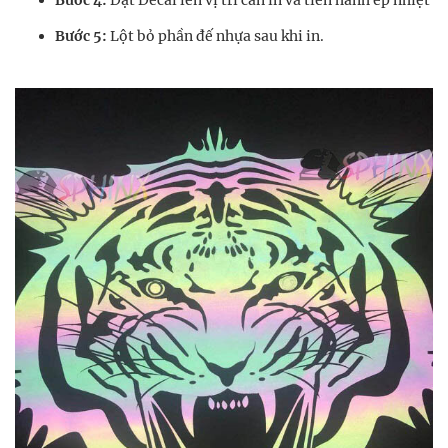
Bước 4:
Đặt Decal lên vị trí cần in và tiến hành ép nhiệt
Bước 5:
Lột bỏ phần đế nhựa sau khi in.