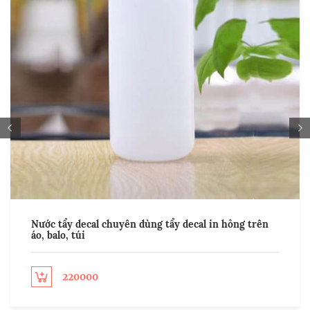
Nước tẩy decal chuyên dùng tẩy decal in hỏng trên
áo, balo, túi
220000
ect options
Sel