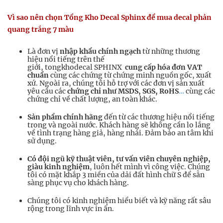
Vì sao nên chọn Tổng Kho Decal Sphinx để mua decal phản
quang trắng 7 màu
Là đơn vị
nhập khẩu chính ngạch
từ những thương
hiệu nổi tiếng trên thế
giới, tongkhodecal SPHINX
cung cấp hóa đơn VAT
chuẩn
cùng các chứng từ chứng minh nguồn gốc, xuất
xứ. Ngoài ra, chúng tôi hỗ trợ với các đơn vị sản xuất
yêu cầu các
chứng chỉ như MSDS, SGS, RoHS
…
cùng các
chứng chỉ về chất lượng, an toàn khác.
Sản phẩm
chính hãng
đến từ các thương hiệu nổi tiếng
trong và ngoài nước. Khách hàng sẽ không cần lo lắng
về tình trạng hàng giả, hàng nhái. Đảm bảo an tâm khi
sử dụng.
Có đội ngũ kỹ thuật viên, tư vấn viên chuyên nghiệp,
giàu kinh nghiệm
, luôn hết mình vì công việc. Chúng
tôi có mặt khắp 3 miền của dải đất hình chữ S để sẵn
sàng phục vụ cho khách hàng.
Chúng tôi có kinh nghiệm hiểu biết và kỹ năng rất sâu
rộng trong lĩnh vực in ấn.