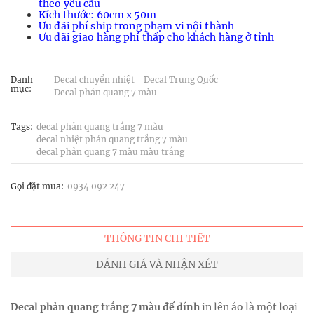
theo yêu cầu
Kích thước: 60cm x 50m
Ưu đãi phí ship trong phạm vi nội thành
Ưu đãi giao hàng phí thấp cho khách hàng ở tỉnh
Danh
Decal chuyển nhiệt
Decal Trung Quốc
mục:
Decal phản quang 7 màu
Tags:
decal phản quang trắng 7 màu
decal nhiệt phản quang trắng 7 màu
decal phản quang 7 màu màu trắng
Gọi đặt mua:
0934 092 247
THÔNG TIN CHI TIẾT
ĐÁNH GIÁ VÀ NHẬN XÉT
Decal phản quang trắng 7 màu đế dính
in lên áo là một loại