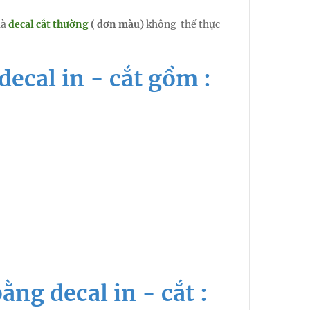
mà
decal cắt thường
( đơn màu)
không thể thực
decal in - cắt gồm :
ng decal in - cắt :