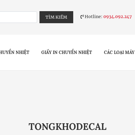
Hotline:
0934.092.247
TÌM KIẾM
HUYỂN NHIỆT
GIẤY IN CHUYỂN NHIỆT
CÁC LOẠI MÁY
TONGKHODECAL