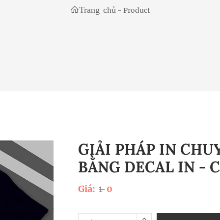
Trang chủ
-
Product
GIẢI PHÁP IN CHU
BẰNG DECAL IN - 
Giá:
1
0