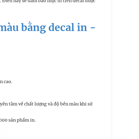
. Điều này sẽ đảm bảo mực in trên decal được
 màu bằng decal in -
ền cao.
 yên tâm về chất lượng và độ bền màu khi sử
5000 sản phẩm in.