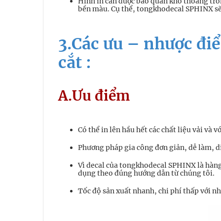
Hình in cần được bảo quản khô thoáng tron
bền màu. Cụ thể, tongkhodecal SPHINX sẽ 
3.Các ưu – nhược điể
cắt :
A.Ưu điểm
Có thể in lên hầu hết các chất liệu vải và 
Phương pháp gia công đơn giản, dễ làm, di
Vì decal của tongkhodecal SPHINX là hàng 
dụng theo đúng hướng dẫn từ chúng tôi.
Tốc độ sản xuất nhanh, chi phí thấp với n