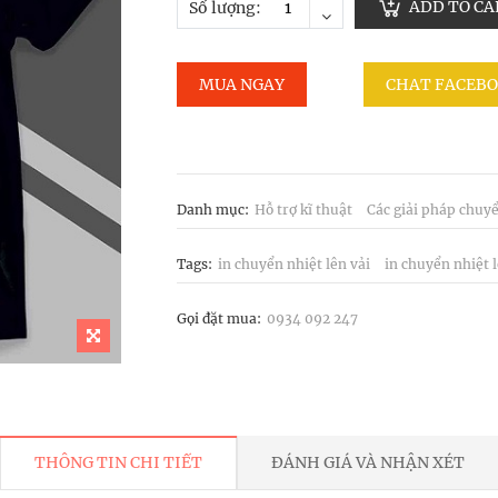
ADD TO CA
Số lượng:
MUA NGAY
CHAT FACEB
Danh mục:
Hỗ trợ kĩ thuật
Các giải pháp chuy
Tags:
in chuyển nhiệt lên vải
in chuyển nhiệt l
Gọi đặt mua:
0934 092 247
THÔNG TIN CHI TIẾT
ĐÁNH GIÁ VÀ NHẬN XÉT