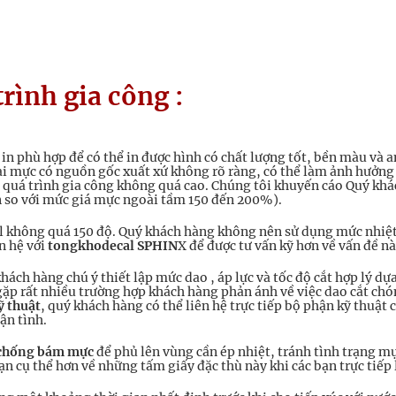
trình gia công :
in phù hợp để có thể in được hình có chất lượng tốt, bền màu và a
loại mực có nguồn gốc xuất xứ không rõ ràng, có thể làm ảnh hưởng
ong quá trình gia công không quá cao. Chúng tôi khuyến cáo Quý k
n so với mức giá mực ngoài tầm 150 đến 200%).
 không quá 150 độ. Quý khách hàng không nên sử dụng mức nhiệt 
ên hệ với
tongkhodecal SPHIN
X để được tư vấn kỹ hơn về vấn đề nà
ách hàng chú ý thiết lập mức dao , áp lực và tốc độ cắt hợp lý dự
 gặp rất nhiều trường hợp khách hàng phản ánh về việc dao cắt ch
ỹ thuật
, quý khách hàng có thể liên hệ trực tiếp bộ phận kỹ thuậ
ận tình.
 chống bám mực
để phủ lên vùng cần ép nhiệt, tránh tình trạng m
 cụ thể hơn về những tấm giấy đặc thù này khi các bạn trực tiếp l