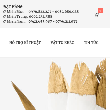
ĐẶT HÀNG
0
Miền Bắc:
0976.822.247 - 0982.686.048
Miền Trung:
0902.234.588
Miền Nam:
0942.653.987 - 0796.211.033
HỖ TRỢ KĨ THUẬT
VẬT TƯ KHÁC
TIN TỨC