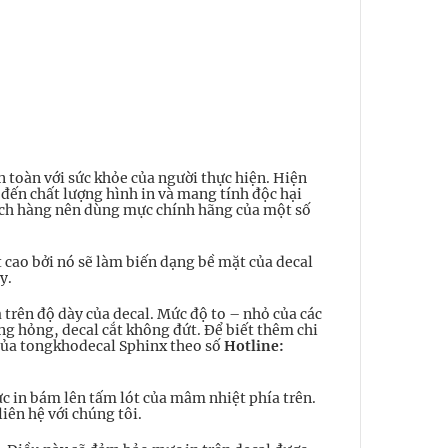
n toàn với sức khỏe của người thực hiện. Hiện
 đến chất lượng hình in và mang tính độc hại
hách hàng nên dùng mực chính hãng của một số
cao bởi nó sẽ làm biến dạng bề mặt của decal
y.
a trên độ dày của decal. Mức độ to – nhỏ của các
óng hỏng, decal cắt không đứt. Để biết thêm chi
t của tongkhodecal Sphinx theo số
Hotline:
ực in bám lên tấm lót của mâm nhiệt phía trên.
iên hệ với chúng tôi.