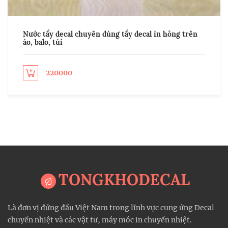
Nước tẩy decal chuyên dùng tẩy decal in hỏng trên
áo, balo, túi
220000
ect options
Sel
TONGKHODECAL
Là đơn vị đứng đầu Việt Nam trong lĩnh vực cung ứng Decal
chuyển nhiệt và các vật tư, máy móc in chuyển nhiệt.