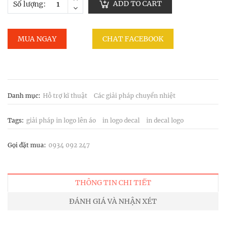
ADD TO CART
Số lượng:
MUA NGAY
CHAT FACEBOOK
Danh mục:
Hỗ trợ kĩ thuật
Các giải pháp chuyển nhiệt
Tags:
giải pháp in logo lên áo
in logo decal
in decal logo
Gọi đặt mua:
0934 092 247
THÔNG TIN CHI TIẾT
ĐÁNH GIÁ VÀ NHẬN XÉT