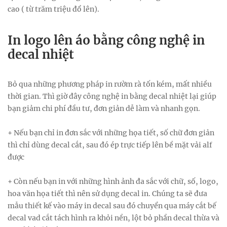
cao ( từ trăm triệu đổ lên).
In logo lên áo bằng công nghệ in
decal nhiệt
Bỏ qua những phương pháp in rườm rà tốn kém, mất nhiều
thời gian. Thì giờ đây công nghệ in bằng decal nhiệt lại giúp
bạn giảm chi phí đầu tư, đơn giản dễ làm và nhanh gọn.
+ Nếu bạn chỉ in đơn sắc với những họa tiết, số chữ đơn giản
thì chỉ dùng decal cắt, sau đó ép trực tiếp lên bề mặt vải alf
được
+ Còn nếu bạn in với những hình ảnh đa sắc với chữ, số, logo,
hoa văn họa tiết thì nên sử dụng decal in. Chúng ta sẽ đưa
mẫu thiết kế vào máy in decal sau đó chuyển qua máy cắt bế
decal vad cắt tách hình ra khỏi nền, lột bỏ phần decal thừa và