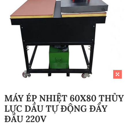
MÁY ÉP NHIỆT 60X80 THỦY
LỰC DẦU TỰ ĐỘNG ĐẨY
ĐẦU 220V