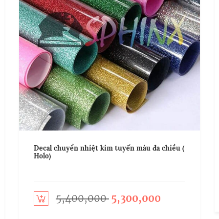
Decal chuyển nhiệt kim tuyến màu đa chiều (
Holo)
Add t
5,400,000
5,300,000
Add to cart