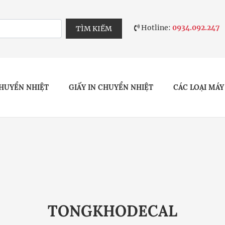
Hotline:
0934.092.247
TÌM KIẾM
HUYỂN NHIỆT
GIẤY IN CHUYỂN NHIỆT
CÁC LOẠI MÁY
TONGKHODECAL