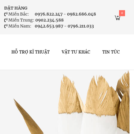
ĐẶT HÀNG
0
Miền Bắc:
0976.822.247 - 0982.686.048
Miền Trung:
0902.234.588
Miền Nam:
0942.653.987 - 0796.211.033
HỖ TRỢ KĨ THUẬT
VẬT TƯ KHÁC
TIN TỨC