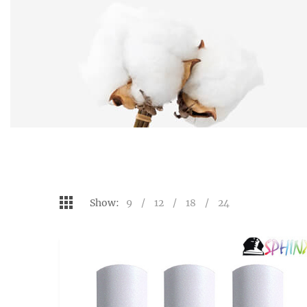
Show:
9
12
18
24