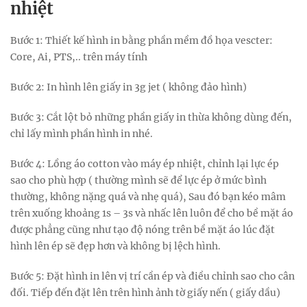
nhiệt
Bước 1: Thiết kế hình in bằng phần mềm đồ họa vescter:
Core, Ai, PTS,.. trên máy tính
Bước 2: In hình lên giấy in 3g jet ( không đảo hình)
Bước 3: Cắt lột bỏ những phần giấy in thừa không dùng đến,
chỉ lấy mình phần hình in nhé.
Bước 4: Lồng áo cotton vào máy ép nhiệt, chỉnh lại lực ép
sao cho phù hợp ( thường mình sẽ để lực ép ở mức bình
thường, không nặng quá và nhẹ quá), Sau đó bạn kéo mâm
trên xuống khoảng 1s – 3s và nhấc lên luôn để cho bề mặt áo
được phẳng cũng như tạo độ nóng trên bề mặt áo lúc đặt
hình lên ép sẽ đẹp hơn và không bị lệch hình.
Bước 5: Đặt hình in lên vị trí cần ép và điều chỉnh sao cho cân
đối. Tiếp đến đặt lên trên hình ảnh tờ giấy nến ( giấy dầu)