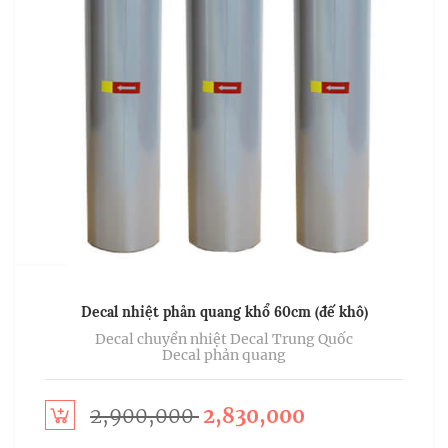
Decal nhiệt phản quang khổ 60cm (đế khô)
Decal chuyển nhiệt
Decal Trung Quốc
Decal phản quang
2,900,000
2,830,000
ect options
Sel