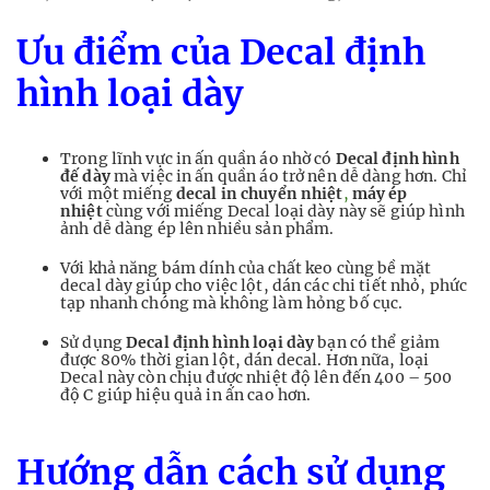
Ưu điểm của Decal định
hình loại dày
Trong lĩnh vực in ấn quần áo nhờ có
Decal định hình
đế dày
mà việc in ấn quần áo trở nên dễ dàng hơn. Chỉ
với một miếng
decal in chuyển nhiệt
,
máy ép
nhiệt
cùng với miếng Decal loại dày này sẽ giúp hình
ảnh dễ dàng ép lên nhiều sản phẩm.
Với khả năng bám dính của chất keo cùng bề mặt
decal dày giúp cho việc lột, dán các chi tiết nhỏ, phức
tạp nhanh chóng mà không làm hỏng bố cục.
Sử dụng
Decal định hình loại dày
bạn có thể giảm
được 80% thời gian lột, dán decal. Hơn nữa, loại
Decal này còn chịu được nhiệt độ lên đến 400 – 500
độ C giúp hiệu quả in ấn cao hơn.
Hướng dẫn cách sử dụng