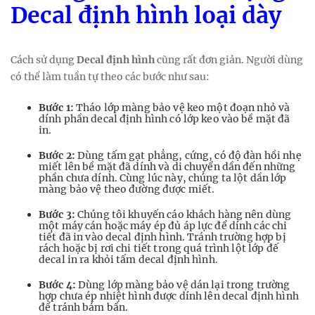
Decal định hình loại dày
Cách sử dụng
Decal định hình
cũng rất đơn giản. Người dùng
có thể làm tuần tự theo các bước như sau:
Bước 1:
Tháo lớp màng bảo vệ keo một đoạn nhỏ và
dính phần decal định hình có lớp keo vào bề mặt đã
in.
Bước 2:
Dùng tấm gạt phẳng, cứng, có độ đàn hồi nhẹ
miết lên bề mặt đã dính và di chuyển dần đến những
phần chưa dính. Cùng lúc này, chúng ta lột dần lớp
màng bảo vệ theo đường được miết.
Bước 3:
Chúng tôi khuyến cáo khách hàng nên dùng
một máy cán hoặc máy ép đủ áp lực để dính các chi
tiết đã in vào decal định hình. Tránh trường hợp bị
rách hoặc bị rơi chi tiết trong quá trình lột lớp đế
decal in ra khỏi tấm decal định hình.
Bước 4:
Dùng lớp màng bảo vệ dán lại trong trường
hợp chưa ép nhiệt hình được dính lên decal định hình
để tránh bám bẩn.