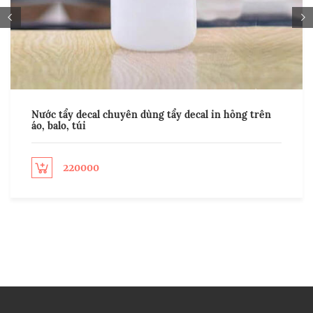
Nước tẩy decal chuyên dùng tẩy decal in hỏng trên
áo, balo, túi
220000
ect options
Sel