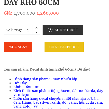
DÀY KHỔ 60CM
Giá:
1,700,000
1,260,000
ADD TO CART
Số lượng:
MUA NGAY
CHAT FACEBOOK
Tên sản phẩm: Decal định hình Khổ 60cm ( Đế dày)
Hình dạng sản phẩm: Cuộn nhiều lớp
Đế: Dày
Khổ: 0,6x100m
Kích thước sản phẩm: Rộng 60cm, dài 100 Yarda, dày
75 micron
Luôn sẵn hàng decal chuyển nhiệt các màu cơ bản:
đen, trắng, bạc silver, xanh, đỏ, vàng, hồng, da cam,
vàng gold,..vv