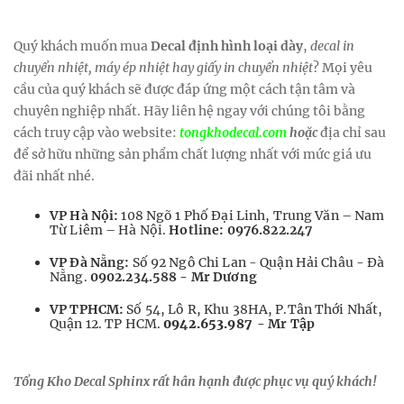
Quý khách muốn mua
Decal định hình loại dày
,
decal in
chuyển nhiệt, máy ép nhiệt hay giấy in chuyển nhiệt
? Mọi yêu
cầu của quý khách sẽ được đáp ứng một cách tận tâm và
chuyên nghiệp nhất. Hãy liên hệ ngay với chúng tôi bằng
cách truy cập vào website:
tongkhodecal.com
hoặc
địa chỉ sau
để sở hữu những sản phẩm chất lượng nhất với mức giá ưu
đãi nhất nhé.
VP Hà Nội:
108 Ngõ 1 Phố Đại Linh, Trung Văn – Nam
Từ Liêm – Hà Nội.
Hotline: 0976.822.247
VP Đà Nẵng:
Số 92 Ngô Chi Lan - Quận Hải Châu - Đà
Nẵng.
0902.234.588 - Mr Dương
VP TPHCM:
Số 54, Lô R, Khu 38HA, P.Tân Thới Nhất,
Quận 12. TP HCM.
0942.653.987
- Mr Tập
Tổng Kho Decal Sphinx rất hân hạnh được phục vụ quý khách!