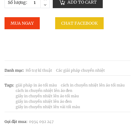
ADD TO CART
Số lượng:
MUA NGAY
CHAT FACEBOOK
Danh mục:
Hỗ trợ kĩ thuật
Các giải pháp chuyển nhiệt
Tags:
giải pháp in áo tối màu
cách in chuyển nhiệt lên áo tối màu
cách in chuyển nhiệt lên áo đen
giấy in chuyển nhiệt lên áo tối màu
giấy in chuyển nhiệt lên áo đen
giấy in chuyển nhiệt lên vải tối màu
Gọi đặt mua:
0934 092 247