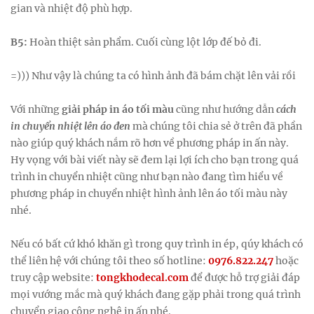
gian và nhiệt độ phù hợp.
B5:
Hoàn thiệt sản phẩm. Cuối cùng lột lớp đế bỏ đi.
=))) Như vậy là chúng ta có hình ảnh đã bám chặt lên vải rồi
Với những
giải pháp in áo tối màu
cũng như hướng dẫn
cách
in chuyển nhiệt lên áo đe
n
mà chúng tôi chia sẻ ở trên đã phần
nào giúp quý khách nắm rõ hơn về phương pháp in ấn này.
Hy vọng với bài viết này sẽ đem lại lợi ích cho bạn trong quá
trình in chuyển nhiệt cũng như bạn nào đang tìm hiểu về
phương pháp in chuyển nhiệt hình ảnh lên áo tối màu này
nhé.
Nếu có bất cứ khó khăn gì trong quy trình in ép, qúy khách có
thể liên hệ với chúng tôi theo số hotline:
0976.822.247
hoặc
truy cập website:
tongkhodecal.com
để được hỗ trợ giải đáp
mọi vướng mắc mà quý khách đang gặp phải trong quá trình
chuyển giao công nghệ in ấn nhé.