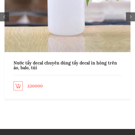
Nước tẩy decal chuyên dùng tẩy decal in hỏng trên
áo, balo, túi
220000
ect options
Sel