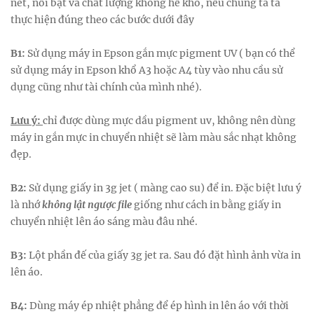
nét, nổi bật và chất lượng không hề khó, nếu chúng ta ta
thực hiện đúng theo các bước dưới đây
B1:
Sử dụng máy in Epson gắn mực pigment UV ( bạn có thể
sử dụng máy in Epson khổ A3 hoặc A4 tùy vào nhu cầu sử
dụng cũng như tài chính của mình nhé).
Lưu ý:
chỉ được dùng mực dầu pigment uv, không nên dùng
máy in gắn mực in chuyển nhiệt sẽ làm màu sắc nhạt không
đẹp.
B2:
Sử dụng giấy in 3g jet ( màng cao su) để in. Đặc biệt lưu ý
là nhớ
không lật ngược file
giống như cách in bằng giấy in
chuyển nhiệt lên áo sáng màu đâu nhé.
B3:
Lột phần đế của giấy 3g jet ra. Sau đó đặt hình ảnh vừa in
lên áo.
B4:
Dùng máy ép nhiệt phẳng để ép hình in lên áo với thời