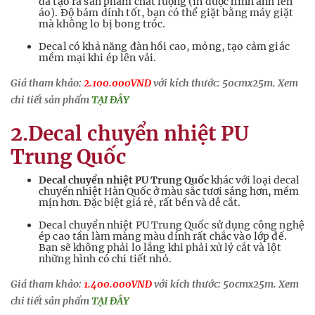
đã tạo ra sản phẩm chất lượng (in được hình ảnh lên
áo). Độ bám dính tốt, bạn có thể giặt bằng máy giặt
mà không lo bị bong tróc.
Decal có khả năng đàn hồi cao, mỏng, tạo cảm giác
mềm mại khi ép lên vải.
Giá tham khảo:
2.100.000VND
với kích thước: 50cmx25m. Xem
chi tiết sản phẩm
TẠI ĐÂY
2.Decal chuyển nhiệt PU
Trung Quốc
Decal chuyển nhiệt PU Trung Quốc
khác với loại decal
chuyển nhiệt Hàn Quốc ở màu sắc tươi sáng hơn, mềm
mịn hơn. Đặc biệt giá rẻ, rất bền và dễ cắt.
Decal chuyển nhiệt PU Trung Quốc sử dụng công nghệ
ép cao tần làm màng màu dính rất chắc vào lớp đế.
Bạn sẽ không phải lo lắng khi phải xử lý cắt và lột
những hình có chi tiết nhỏ.
Giá tham khảo:
1.400.000VND
với kích thước: 50cmx25m. Xem
chi tiết sản phẩm
TẠI ĐÂY