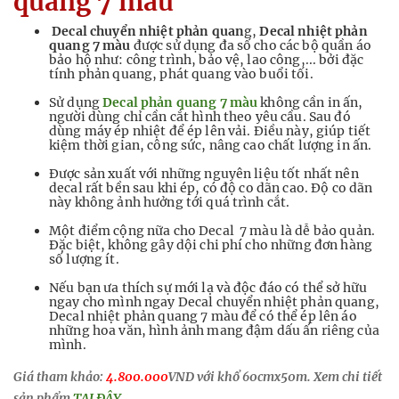
quang 7 màu
Decal chuyển nhiệt phản quan
g,
Decal nhiệt phản
quang 7 màu
được sử dụng đa số cho các bộ quần áo
bảo hộ như: công trình, bảo vệ, lao công,... bởi đặc
tính phản quang, phát quang vào buổi tối.
Sử dụng
Decal phản quang 7 màu
không cần in ấn,
người dùng chỉ cần cắt hình theo yêu cầu. Sau đó
dùng máy ép nhiệt để ép lên vải. Điều này, giúp tiết
kiệm thời gian, công sức, nâng cao chất lượng in ấn.
Được sản xuất với những nguyên liệu tốt nhất nên
decal rất bền sau khi ép, có độ co dãn cao. Độ co dãn
này không ảnh hưởng tới quá trình cắt.
Một điểm cộng nữa cho Decal 7 màu là dễ bảo quản.
Đặc biệt, không gây dội chi phí cho những đơn hàng
số lượng ít.
Nếu bạn ưa thích sự mới lạ và độc đáo có thể sở hữu
ngay cho mình ngay Decal chuyển nhiệt phản quang,
Decal nhiệt phản quang 7 màu để có thể ép lên áo
những hoa văn, hình ảnh mang đậm dấu ấn riêng của
mình.
Giá tham khảo:
4.800.000
VND với khổ 60cmx50m. Xem chi tiết
sản phẩm
TẠI ĐÂY