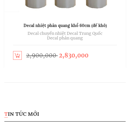
Decal nhiệt phản quang khổ 60cm (đế khô)
Decal chuyển nhiệt
Decal Trung Quốc
Decal phản quang
2,900,000
2,830,000
ect options
Sel
TIN TỨC MỚI