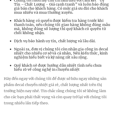
Chúng tôi luôn lấy chữ tín làm đầu với cam kết “Úy
Tín – Chất Lượng - Giá cạnh tranh” và luôn báo đúng
giá bán cho khách hàng. Có mức giá ưu đãi cho khách
mua nhiều và mua thường xuyên.
Khách hàng có quyền được kiểm tra hàng trước khi
thanh toán, nếu chúng tôi giao hàng không đúng mẫu
mã, không đúng số lượng thì quý khách có quyền từ
chối không nhận.
Dịch vụ bảo hành uy tín, chất lượng và lâu dài.
Ngoài ra, đơn vị chúng tôi còn nhận gia công in decal
nhiệt cho nhiều cơ sở và cá nhân, Nên kiến thức, kinh
nghiệm hiểu biết và kỹ năng rất sâu rộng.
Quý khách sẽ được hướng dẫn nhiệt tình nếu chưa
hiểu rõ về công nghệ in chuyển nhiệt
Hãy đến ngay với chúng tôi để được sở hữu ngay những sản
phẩm decal chuyển nhiệt giá rẻ, chất lượng nhất trên thị
trường hiện nay nhé. Tin chắc rằng chúng tôi sẽ không làm
cho các bạn phải thất vọng và còn quay trở lại với chúng tôi
trong nhiều lần tiếp theo.