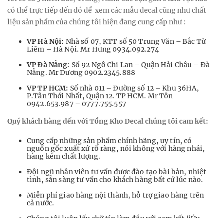
có thể trực tiếp đến đó để xem các mẫu decal cũng như chất
liệu sản phẩm của chúng tôi hiện đang cung cấp như :
VP Hà Nội:
Nhà số 07, KTT số 50 Trung Văn – Bắc Từ
Liêm – Hà Nội. Mr Hưng 0934.092.274
VP Đà Nẵng
: Số 92 Ngô Chi Lan – Quận Hải Châu – Đà
Nẵng. Mr Dương 0902.2345.888
VP TP HCM:
Số nhà 011 – Đường số 12 – Khu 36HA,
P.Tân Thới Nhất, Quận 12. TP HCM. Mr Tôn
0942.653.987 – 0777.755.557
Quý khách hàng đến với Tổng Kho Decal chúng tôi cam kết:
Cung cấp những sản phẩm chính hãng, uy tín, có
nguồn gốc xuất xứ rõ ràng, nói không với hàng nhái,
hàng kém chất lượng.
Đội ngũ nhân viên tư vấn được đào tạo bài bản, nhiệt
tình, sẵn sàng tư vấn cho khách hàng bất cứ lúc nào.
Miễn phí giao hàng nội thành, hỗ trợ giao hàng trên
cả nước.