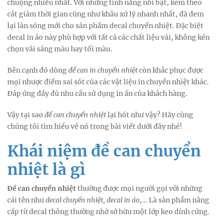
chuộng nhiều nhất. Với những tính năng nổi bật, kèm theo
cắt giảm thời gian cũng như khâu xử lý nhanh nhất, đã đem
lại làn sóng mới cho sản phẩm decal chuyển nhiệt. Đặc biệt
decal in áo này phù hợp với tất cả các chất liệu vải, không kén
chọn vải sáng màu hay tối màu.
Bên cạnh đó dòng
đề can in chuyển nhiệt
còn khắc phục được
mọi nhược điểm sai sót của các vật liệu in chuyển nhiệt khác.
Đáp ứng đầy đủ nhu cầu sử dụng in ấn của khách hàng.
Vậy tại sao
đề can chuyển nhiệt
lại hót như vậy? Hãy cùng
chúng tôi tìm hiểu về nó trong bài viết dưới đây nhé!
Khái niệm đề can chuyển
nhiệt là gì
Đề can chuyển nhiệt
thường được mọi người gọi với những
cái tên như
decal chuyển nhiệt, decal in áo
,… Là sản phẩm nâng
cấp từ decal thông thường nhờ sở hữu một lớp keo dính cứng.