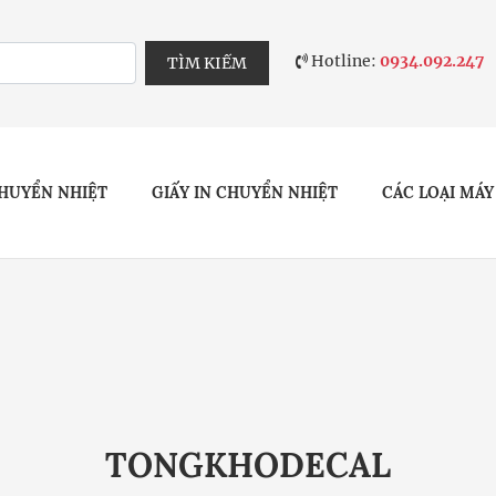
Hotline:
0934.092.247
TÌM KIẾM
HUYỂN NHIỆT
GIẤY IN CHUYỂN NHIỆT
CÁC LOẠI MÁY
TONGKHODECAL