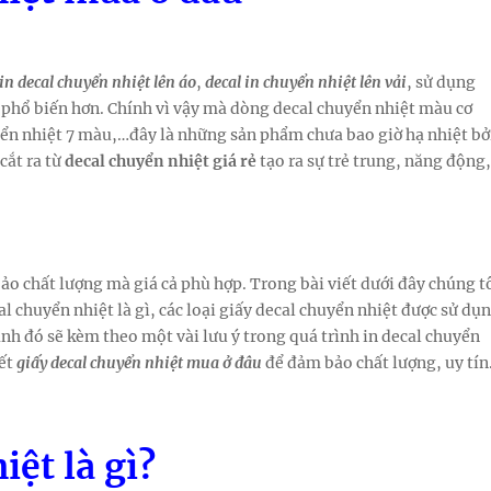
in decal chuyển nhiệt lên áo
,
decal in chuyển nhiệt lên vải
, sử dụng
phổ biến hơn. Chính vì vậy mà dòng decal chuyển nhiệt màu cơ
yển nhiệt 7 màu,…đây là những sản phẩm chưa bao giờ hạ nhiệt bở
cắt ra từ
decal chuyển nhiệt giá rẻ
tạo ra sự trẻ trung, năng động,
ảo chất lượng mà giá cả phù hợp. Trong bài viết dưới đây chúng t
al chuyển nhiệt là gì, các loại giấy decal chuyển nhiệt được sử dụ
nh đó sẽ kèm theo một vài lưu ý trong quá trình in decal chuyển
iết
giấy decal chuyển nhiệt mua ở đâu
để đảm bảo chất lượng, uy tín
iệt là gì?