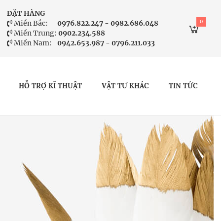
ĐẶT HÀNG
0
Miền Bắc:
0976.822.247 - 0982.686.048
Miền Trung:
0902.234.588
Miền Nam:
0942.653.987 - 0796.211.033
HỖ TRỢ KĨ THUẬT
VẬT TƯ KHÁC
TIN TỨC