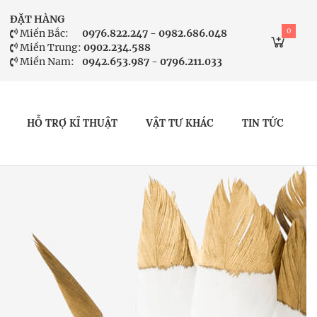
ĐẶT HÀNG
0
Miền Bắc:
0976.822.247 - 0982.686.048
Miền Trung:
0902.234.588
Miền Nam:
0942.653.987 - 0796.211.033
HỖ TRỢ KĨ THUẬT
VẬT TƯ KHÁC
TIN TỨC