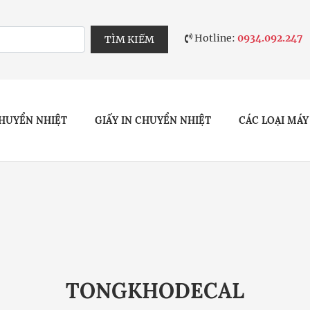
Hotline:
0934.092.247
TÌM KIẾM
HUYỂN NHIỆT
GIẤY IN CHUYỂN NHIỆT
CÁC LOẠI MÁY
TONGKHODECAL